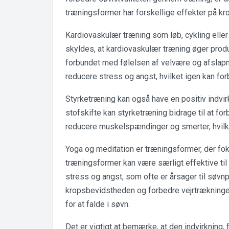
træningsformer har forskellige effekter på kr
Kardiovaskulær træning som løb, cykling eller
skyldes, at kardiovaskulær træning øger produ
forbundet med følelsen af velvære og afslapn
reducere stress og angst, hvilket igen kan for
Styrketræning kan også have en positiv indvi
stofskifte kan styrketræning bidrage til at f
reducere muskelspændinger og smerter, hvilke
Yoga og meditation er træningsformer, der fo
træningsformer kan være særligt effektive til
stress og angst, som ofte er årsager til søv
kropsbevidstheden og forbedre vejrtrækningen,
for at falde i søvn.
Det er vigtigt at bemærke, at den indvirkning,