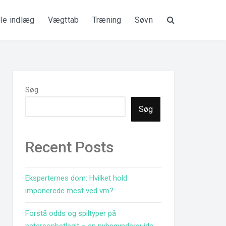
lle indlæg
Vægttab
Træning
Søvn
Søg
Søg
Søg
Recent Posts
Eksperternes dom: Hvilket hold
imponerede mest ved vm?
Forstå odds og spiltyper på