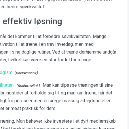
 en bedre søvnkvalitet.
ffektiv løsning
når det kommer til at forbedre søvnkvaliteten. Mange
ivation til at træne i en travl hverdag, men med
en i sine daglige rutiner. Ved at træne derhjemme undgår
ter, hvilket kan være en stor fordel for mange.
rogram
.
liteten.
Man kan tilpasse træningen til sine
bningstider at forholde sig til, og man kan træne, når det
ligt for personer med en uregelmæssig arbejdstid eller
et er mest praktisk for dem.
ræning. Man behøver ikke investere i et dyrt medlemskab
rt. Med forskellige træningsapps og online videoer kan man