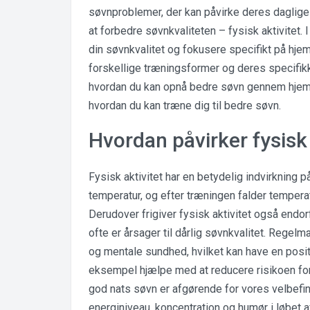
søvnproblemer, der kan påvirke deres daglige 
at forbedre søvnkvaliteten – fysisk aktivitet. 
din søvnkvalitet og fokusere specifikt på hj
forskellige træningsformer og deres specifikke 
hvordan du kan opnå bedre søvn gennem hjem
hvordan du kan træne dig til bedre søvn.
Hvordan påvirker fysisk 
Fysisk aktivitet har en betydelig indvirkning 
temperatur, og efter træningen falder tempera
Derudover frigiver fysisk aktivitet også endor
ofte er årsager til dårlig søvnkvalitet. Rege
og mentale sundhed, hvilket kan have en positi
eksempel hjælpe med at reducere risikoen fo
god nats søvn er afgørende for vores velbefi
energiniveau, koncentration og humør i løbet af