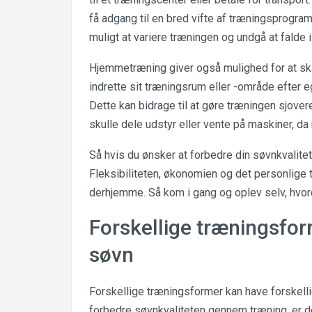
få adgang til en bred vifte af træningsprogr
muligt at variere træningen og undgå at falde i 
Hjemmetræning giver også mulighed for at ska
indrette sit træningsrum eller -område efter
Dette kan bidrage til at gøre træningen sjove
skulle dele udstyr eller vente på maskiner, da
Så hvis du ønsker at forbedre din søvnkvalite
Fleksibiliteten, økonomien og det personlige 
derhjemme. Så kom i gang og oplev selv, hvor
Forskellige træningsfor
søvn
Forskellige træningsformer kan have forskellig
forbedre søvnkvaliteten gennem træning, er der