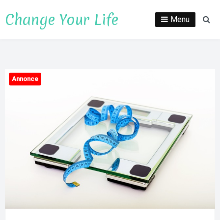
Spring
Change Your Life
til
Menu
Sø
indhold
Annonce