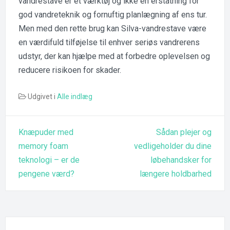
vandrestave er et værktøj og ikke en erstatning for
god vandreteknik og fornuftig planlægning af ens tur.
Men med den rette brug kan Silva-vandrestave være
en værdifuld tilføjelse til enhver seriøs vandrerens
udstyr, der kan hjælpe med at forbedre oplevelsen og
reducere risikoen for skader.
Udgivet i
Alle indlæg
Indlægsnavigation
Knæpuder med
Sådan plejer og
memory foam
vedligeholder du dine
teknologi – er de
løbehandsker for
pengene værd?
længere holdbarhed