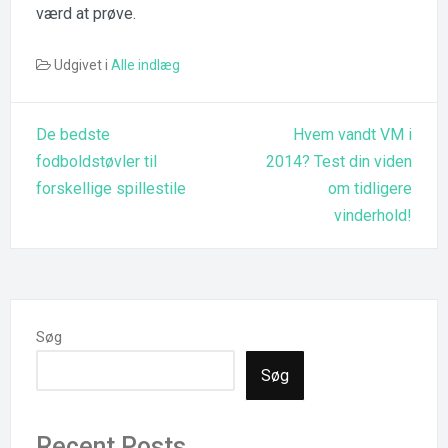
værd at prøve.
Udgivet i
Alle indlæg
Indlægsnavigation
De bedste
Hvem vandt VM i
fodboldstøvler til
2014? Test din viden
forskellige spillestile
om tidligere
vinderhold!
Søg
Søg
Recent Posts