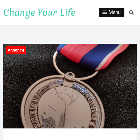
Spring
Change Your Life
til
Menu
Sø
indhold
Annonce