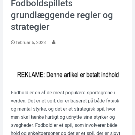
Fodboldspillets
grundlæggende regler og
strategier
februar 6, 2023
Fodbold er en af de mest populære sportsgrene i
verden. Det er et spil, der er baseret på både fysisk
og mental styrke, og det er et strategisk spil, hvor
man skal tænke hurtigt og udnytte sine styrker og
svagheder. Fodbold er et spil, som involverer både
hold og enkeltpersoner og det er et spil, der er sjovt