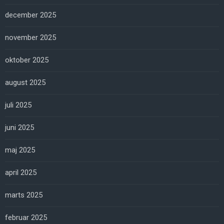
december 2025
november 2025
oktober 2025
august 2025
juli 2025
juni 2025
maj 2025
april 2025
marts 2025
februar 2025