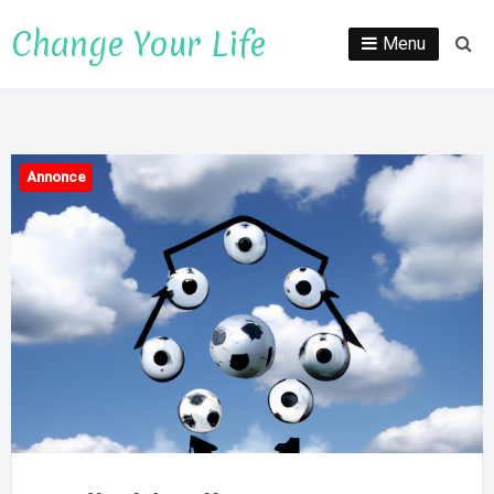
Spring
Change Your Life
til
Menu
Sø
indhold
Annonce