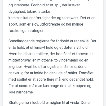
og intensere. Fodbold er et spil, der kræver
dygtighed, teknik, stærke
kommunikationsfærdigheder og teamwork. Det er en
sport, som er sjov, udfordrende og har mange
forskellige strategier.
Grundlæggende reglerne for fodbold er ret enkle. Der
er to hold, et offensivt hold og et defensivt hold.
Hvert hold har ti spillere, der består af et forsvar, et
midterforsvar, en midtbane, to vingemænd og en
angriber. Hvert hold har også en målmand, der er
ansvarlig for at holde bolden ude af målet. Formålet
med spillet er at score flere mål end det andet hold.
For at score må man kun bruge dele af kroppen og
ikke hænderne.
Strategierne i fodbold er nøglen til at vinde. Der er