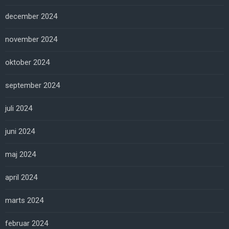
december 2024
november 2024
oktober 2024
september 2024
juli 2024
juni 2024
maj 2024
april 2024
marts 2024
februar 2024