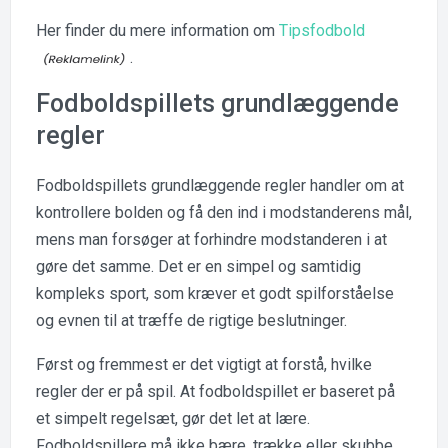
Her finder du mere information om
Tipsfodbold
.
Fodboldspillets grundlæggende
regler
Fodboldspillets grundlæggende regler handler om at
kontrollere bolden og få den ind i modstanderens mål,
mens man forsøger at forhindre modstanderen i at
gøre det samme. Det er en simpel og samtidig
kompleks sport, som kræver et godt spilforståelse
og evnen til at træffe de rigtige beslutninger.
Først og fremmest er det vigtigt at forstå, hvilke
regler der er på spil. At fodboldspillet er baseret på
et simpelt regelsæt, gør det let at lære.
Fodboldspillere må ikke bære, trække eller skubbe