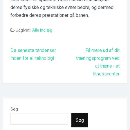
deres fysiske og tekniske evner bedre, og dermed
forbedre deres præstationer på banen.
Udgivet i
Alle indlæg
Indlægsnavigation
De seneste tendenser
Få mere ud af dit
inden for el-teknologi
træningsprogram ved
at træne i et
fitnesscenter
Søg
Søg