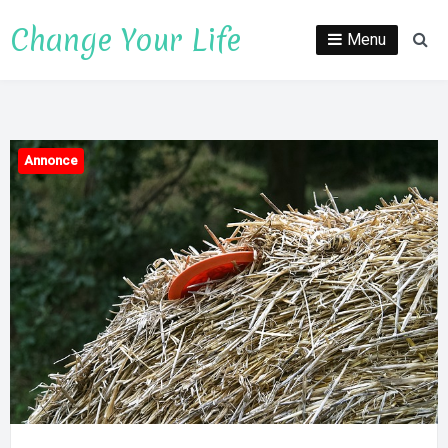
Spring
Change Your Life
til
Menu
Sø
indhold
Annonce