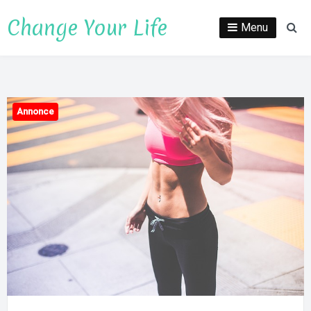
Spring
Change Your Life
til
Menu
Sø
indhold
Annonce