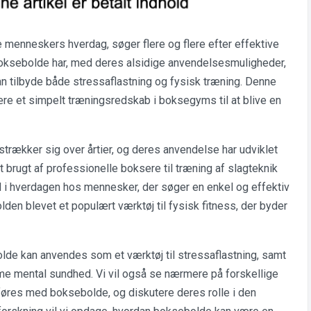
e menneskers hverdag, søger flere og flere efter effektive
Boksebolde har, med deres alsidige anvendelsesmuligheder,
an tilbyde både stressaflastning og fysisk træning. Denne
ære et simpelt træningsredskab i boksegyms til at blive en
strækker sig over årtier, og deres anvendelse har udviklet
 brugt af professionelle boksere til træning af slagteknik
d i hverdagen hos mennesker, der søger en enkel og effektiv
den blevet et populært værktøj til fysisk fitness, der byder
olde kan anvendes som et værktøj til stressaflastning, samt
me mental sundhed. Vi vil også se nærmere på forskellige
øres med boksebolde, og diskutere deres rolle i den