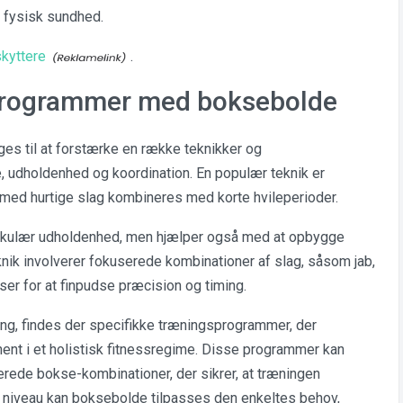
e fysisk sundhed.
kyttere
.
programmer med boksebolde
ges til at forstærke en række teknikker og
, udholdenhed og koordination. En populær teknik er
r med hurtige slag kombineres med korte hvileperioder.
skulær udholdenhed, men hjælper også med at opbygge
nik involverer fokuserede kombinationer af slag, såsom jab,
er for at finpudse præcision og timing.
ang, findes der specifikke træningsprogrammer, der
nt i et holistisk fitnessregime. Disse programmer kan
cerede bokse-kombinationer, der sikrer, at træningen
 niveau kan boksebolde tilpasses den enkeltes behov,