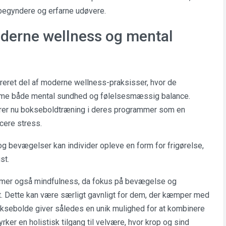
e begyndere og erfarne udøvere.
oderne wellness og mental
greret del af moderne wellness-praksisser, hvor de
emme både mental sundhed og følelsesmæssig balance.
erer nu bokseboldtræning i deres programmer som en
cere stress.
g bevægelser kan individer opleve en form for frigørelse,
st.
mmer også mindfulness, da fokus på bevægelse og
et. Dette kan være særligt gavnligt for dem, der kæmper med
Boksebolde giver således en unik mulighed for at kombinere
yrker en holistisk tilgang til velvære, hvor krop og sind