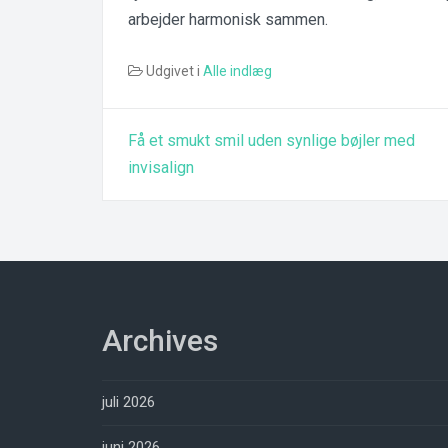
arbejder harmonisk sammen.
Udgivet i
Alle indlæg
Indlægsnavigation
Få et smukt smil uden synlige bøjler med
invisalign
Archives
juli 2026
juni 2026