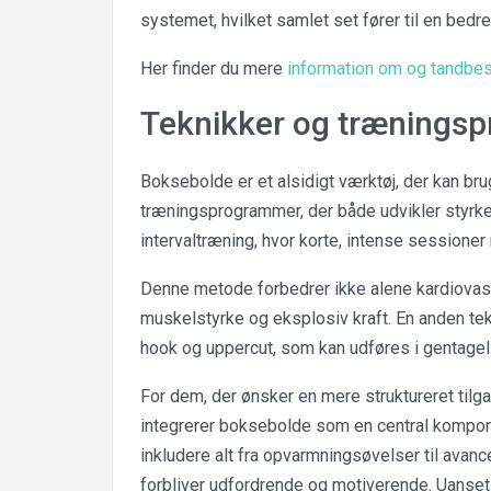
systemet, hvilket samlet set fører til en bedr
Her finder du mere
information om og tandbes
Teknikker og trænings
Boksebolde er et alsidigt værktøj, der kan bru
træningsprogrammer, der både udvikler styrke
intervaltræning, hvor korte, intense sessione
Denne metode forbedrer ikke alene kardiova
muskelstyrke og eksplosiv kraft. En anden tek
hook og uppercut, som kan udføres i gentagels
For dem, der ønsker en mere struktureret tilg
integrerer boksebolde som en central kompone
inkludere alt fra opvarmningsøvelser til avan
forbliver udfordrende og motiverende. Uanset