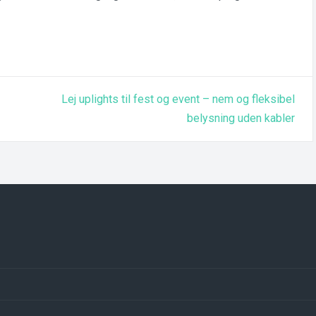
Lej uplights til fest og event – nem og fleksibel
belysning uden kabler