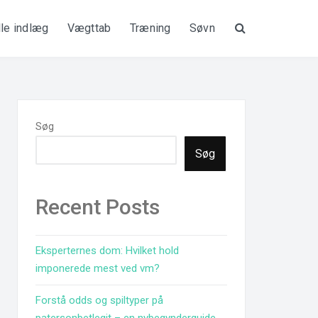
lle indlæg
Vægttab
Træning
Søvn
Søg
Søg
Søg
Recent Posts
Eksperternes dom: Hvilket hold
imponerede mest ved vm?
Forstå odds og spiltyper på