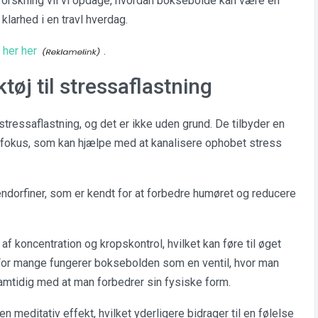
rskning vil vi opdage, hvordan boksebolde kan være en
klarhed i en travl hverdag.
her her
.
øj til stressaflastning
tressaflastning, og det er ikke uden grund. De tilbyder en
l fokus, som kan hjælpe med at kanalisere ophobet stress
endorfiner, som er kendt for at forbedre humøret og reducere
 koncentration og kropskontrol, hvilket kan føre til øget
 For mange fungerer boksebolden som en ventil, hvor man
samtidig med at man forbedrer sin fysiske form.
meditativ effekt, hvilket yderligere bidrager til en følelse