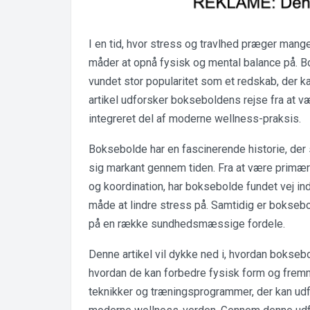
I en tid, hvor stress og travlhed præger mang
måder at opnå fysisk og mental balance på. 
vundet stor popularitet som et redskab, der k
artikel udforsker bokseboldens rejse fra at v
integreret del af moderne wellness-praksis.
Boksebolde har en fascinerende historie, der 
sig markant gennem tiden. Fra at være primært
og koordination, har boksebolde fundet vej in
måde at lindre stress på. Samtidig er boksebol
på en række sundhedsmæssige fordele.
Denne artikel vil dykke ned i, hvordan bokseb
hvordan de kan forbedre fysisk form og frem
teknikker og træningsprogrammer, der kan udf