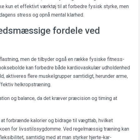
e kun et effektivt værktøj til at forbedre fysisk styrke, men
rdagens stress og opnå mental klarhed.
hedsmæssige fordele ved
flastning, men de tilbyder også en række fysiske fitness-
oksebolde kan forbedre både kardiovaskulær udholdenhed
d, aktiveres flere muskelgrupper samtidigt, herunder arme,
effektiv helkropstræning.
tion og balance, da det kræver præcision og timing at
 forbrænde kalorier og bidrage til vægttab, hvilket
ikoen for livsstilssygdomme. Ved regelmæssig træning kan
eksibilitet, samtidig med at man styrker hjerte-kar-