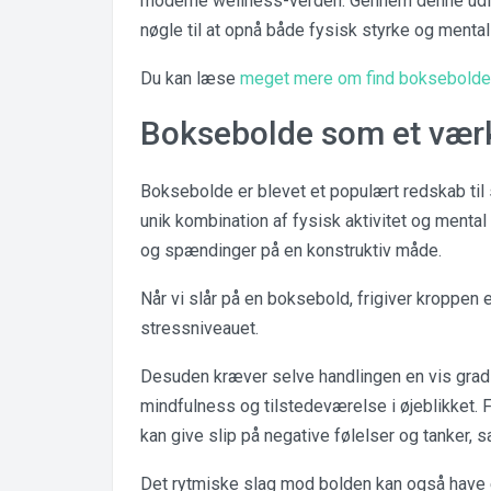
moderne wellness-verden. Gennem denne udfo
nøgle til at opnå både fysisk styrke og mental 
Du kan læse
meget mere om find boksebolde 
Boksebolde som et værkt
Boksebolde er blevet et populært redskab til s
unik kombination af fysisk aktivitet og menta
og spændinger på en konstruktiv måde.
Når vi slår på en boksebold, frigiver kroppen 
stressniveauet.
Desuden kræver selve handlingen en vis grad af
mindfulness og tilstedeværelse i øjeblikket.
kan give slip på negative følelser og tanker, 
Det rytmiske slag mod bolden kan også have en 