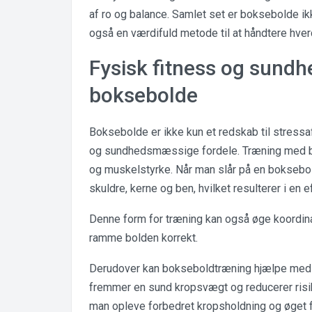
af ro og balance. Samlet set er boksebolde ikk
også en værdifuld metode til at håndtere hve
Fysisk fitness og sund
boksebolde
Boksebolde er ikke kun et redskab til stressa
og sundhedsmæssige fordele. Træning med b
og muskelstyrke. Når man slår på en boksebol
skuldre, kerne og ben, hvilket resulterer i en 
Denne form for træning kan også øge koordina
ramme bolden korrekt.
Derudover kan bokseboldtræning hjælpe med at
fremmer en sund kropsvægt og reducerer ris
man opleve forbedret kropsholdning og øget fl